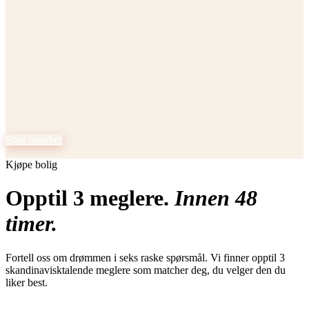
ess, gevinstskatt, turistlisens og
ekkliste, spansk testament og EU-
følge
Start matcher
Kjøpe
Kjøpe bolig
Match med skandinavisk megler
Selge
Opptil 3 meglere som vil selge for deg
Opptil 3 meglere.
Innen 48
Nybygg
timer.
Lån
Fortell oss om drømmen i seks raske spørsmål. Vi finner opptil 3
Advokat
skandinavisktalende meglere som matcher deg, du velger den du
liker best.
Verktøy
Guider