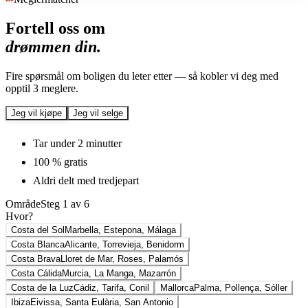
Fortell oss om
drømmen din.
Fire spørsmål om boligen du leter etter — så kobler vi deg med
opptil 3 meglere.
Jeg vil kjøpe
Jeg vil selge
Tar under 2 minutter
100 % gratis
Aldri delt med tredjepart
Område
Steg
1
av
6
Hvor?
Costa del Sol
Marbella, Estepona, Málaga
Costa Blanca
Alicante, Torrevieja, Benidorm
Costa Brava
Lloret de Mar, Roses, Palamós
Costa Cálida
Murcia, La Manga, Mazarrón
Costa de la Luz
Cádiz, Tarifa, Conil
Mallorca
Palma, Pollença, Sóller
Ibiza
Eivissa, Santa Eulària, San Antonio