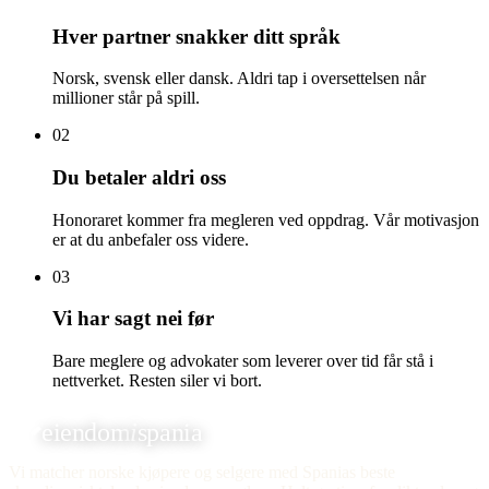
Hver partner snakker ditt språk
Norsk, svensk eller dansk. Aldri tap i oversettelsen når
millioner står på spill.
02
Du betaler aldri oss
Honoraret kommer fra megleren ved oppdrag. Vår motivasjon
er at du anbefaler oss videre.
03
Vi har sagt nei før
Bare meglere og advokater som leverer over tid får stå i
nettverket. Resten siler vi bort.
eiendom
i
spania
Vi matcher norske kjøpere og selgere med Spanias beste