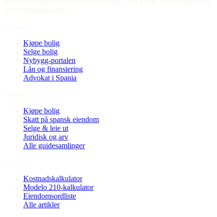
skandinavisktalende eiendomsmeglere. Helt gratis, uforpliktende, og
med full transparens.
Tjenester
Kjøpe bolig
Selge bolig
Nybygg-portalen
Lån og finansiering
Advokat i Spania
Guider
Kjøpe bolig
Skatt på spansk eiendom
Selge & leie ut
Juridisk og arv
Alle guidesamlinger
Verktøy
Kostnadskalkulator
Modelo 210-kalkulator
Eiendomsordliste
Alle artikler