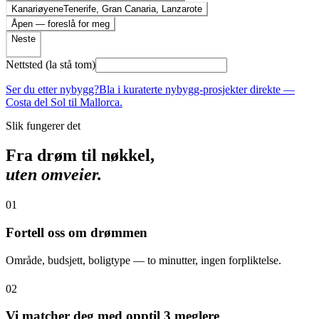
Kanariøyene
Tenerife, Gran Canaria, Lanzarote
Åpen — foreslå for meg
Neste
Nettsted (la stå tom)
Ser du etter nybygg?
Bla i kuraterte nybygg-prosjekter direkte —
Costa del Sol til Mallorca.
Slik fungerer det
Fra drøm til nøkkel,
uten omveier.
01
Fortell oss om drømmen
Område, budsjett, boligtype — to minutter, ingen forpliktelse.
02
Vi matcher deg med opptil 3 meglere