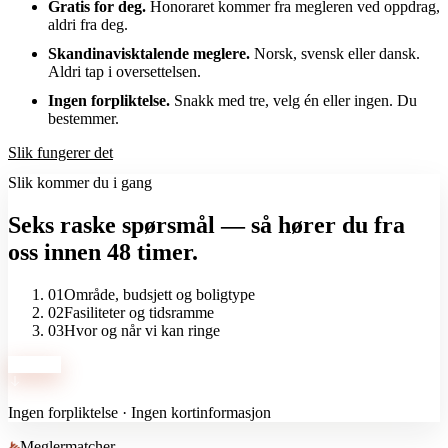
Gratis for deg.
Honoraret kommer fra megleren ved oppdrag,
aldri fra deg.
Områder
Skandinavisktalende meglere.
Norsk, svensk eller dansk.
Aldri tap i oversettelsen.
Ingen forpliktelse.
Snakk med tre, velg én eller ingen. Du
Kostnadskalkulator
bestemmer.
Modelo 210-kalkulator
Slik fungerer det
Slik kommer du i gang
Eiendomsordliste
Seks raske spørsmål — så hører du fra
oss innen 48 timer.
01
Område, budsjett og boligtype
02
Fasiliteter og tidsramme
03
Hvor og når vi kan ringe
Start her
Ingen forpliktelse · Ingen kortinformasjon
Meglermatcher