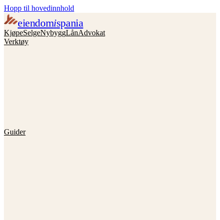
Hopp til hovedinnhold
eiendom
i
spania
Kjøpe
Selge
Nybygg
Lån
Advokat
Verktøy
Guider
te om å kjøpe bolig i Spania —
valía og gevinstskatt — slik